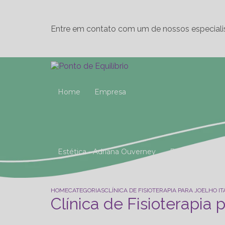
Entre em contato com um de nossos especiali
Home
Empresa
Estética - Adriana Ouverney
Fisioterapia
Reeducação Postural Global (R.P.G)
Studio 
HOME
CATEGORIAS
CLÍNICA DE FISIOTERAPIA PARA JOELHO IT
Clínica de Fisioterapia 