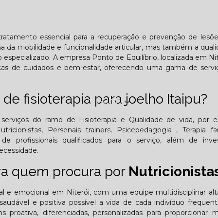
Lombar
Projeto Saúde
Quem é apaixonado pelo treinament
um tratamento essencial para a recuperação e prevenção de lesõ
esafiador)?
ia da mobilidade e funcionalidade articular, mas também a qual
especializado. A empresa Ponto de Equilíbrio, localizada em Nit
nicas de cuidados e bem-estar, oferecendo uma gama de servi
de fisioterapia para joelho Itaipu?
Jornal PE
 serviços do ramo de Fisioterapia e Qualidade de vida, por 
utricionistas, Personais trainers, Psicopedagogia , Terapia fa
25
Edição Outubro - 2025
Edição Novembro - 2025
E
 profissionais qualificados para o serviço, além de inve
ecessidade.
6
ara quem procura por
Nutricionista
tal e emocional em Niterói, com uma equipe multidisciplinar a
audável e positiva possível a vida de cada indivíduo frequen
 proativa, diferenciadas, personalizadas para proporcionar 