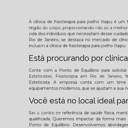
Confraternização
Dia das crianças
Dor 
A clínica de fisioterapia para joelho Itaipu é 
Você sabe o que é TOD (Transtorno opositivo d
região do corpo, proporcionando não só a melhor
vida dos indivíduos que necessitam desse cuidado 
Rio de Janeiro, se destaca no mercado de clí
Galeria
incluem a clínica de fisioterapia para joelho Itaipu.
Está procurando por clínica 
Conte com a Ponto de Equilíbrio para solicitar
Esteticistas, Fisioterapia em Rio de Janeiro, N
Edição Agosto - 2025
Edição Setembro - 20
Esteticista. A empresa conta com um time de
equipamentos modernos, que se ajustam a sua n
Edição Fevereiro - 2026
Edição Março - 202
Você está no local ideal p
Contato
Ser o centro de referência de saúde física, men
qualificada. Queremos impactar da forma mais s
Ponto de Equilíbrio. Desenvolvemos abordagens