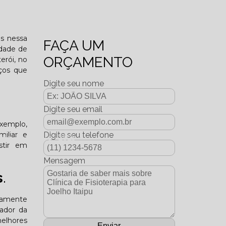
o funcional?
es nessa
FAÇA UM
idade de
ORÇAMENTO
erói, no
ços que
Digite seu nome
Digite seu email
exemplo,
miliar e
Digite seu telefone
dição Dezembro - 2025
stir em
Mensagem
s
.
ltamente
tador da
melhores