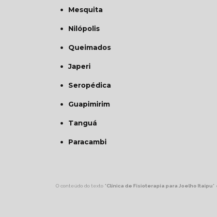
Mesquita
Nilópolis
Queimados
Japeri
Seropédica
Guapimirim
Tanguá
Paracambi
O conteúdo do texto "
Clínica de Fisioterapia para Joelho Itaipu
"