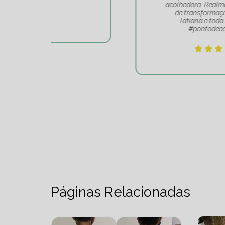
acolhedora. Realmente é um lugar
de transformação. Obrigado
Tatiana e toda sua equipe
#pontodeequilibrio.
Páginas Relacionadas