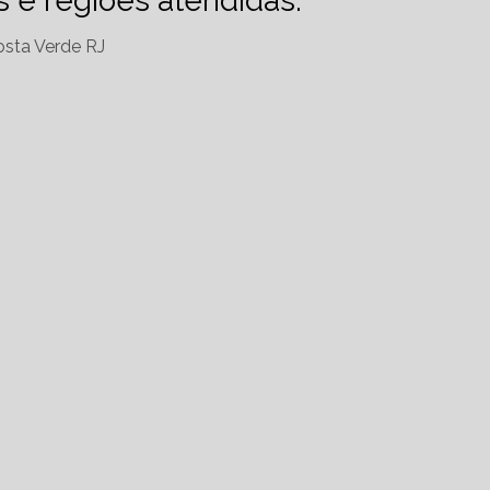
es e regiões atendidas.
sta Verde RJ