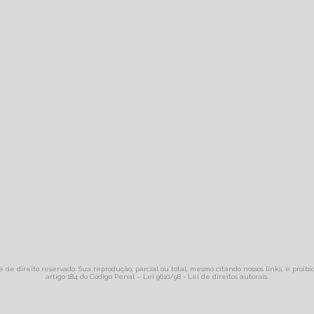
 é de direito reservado. Sua reprodução, parcial ou total, mesmo citando nossos links, é proib
artigo 184 do Código Penal –
Lei 9610/98 - Lei de direitos autorais
.