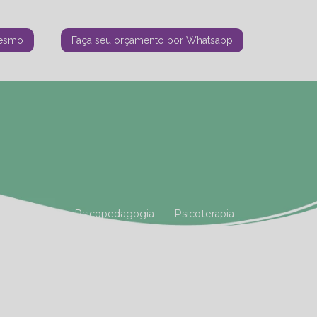
mesmo
Faça seu orçamento por Whatsapp
tiana Vianna
Psicopedagogia
Psicoterapia
amiliar
Terapia Holística