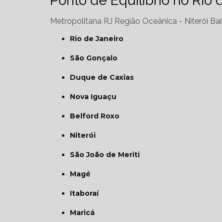
Ponto de Equilíbrio no Rio 
Metropolitana RJ
Região Oceânica - Niterói
Bai
Rio de Janeiro
São Gonçalo
Duque de Caxias
Nova Iguaçu
Belford Roxo
Niterói
São João de Meriti
Magé
Itaboraí
Maricá