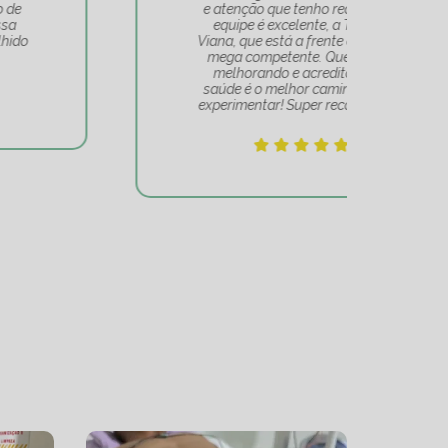
e atenção que tenho recebido. A
t
equipe é excelente, a Tatiana
Tat
Viana, que está a frente de tudo, é
Um 
mega competente. Quem se vê
e
melhorando e acredita que a
mov
saúde é o melhor caminho, deve
experimentar! Super recomendo!!!