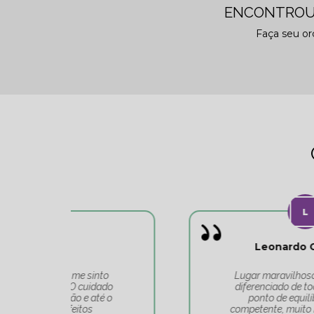
ENCONTROU
Faça seu o
Leonardo Carvalho
o
Lugar maravilhoso, atendimento
do
diferenciado de toda a equipe do
 o
ponto de equilíbrio. Equipe
competente, muito bem alinhada e