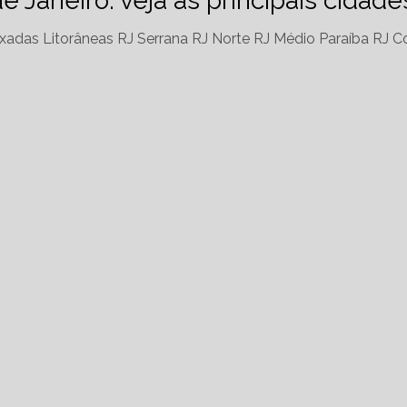
de Janeiro: veja as principais cidad
xadas Litorâneas RJ
Serrana RJ
Norte RJ
Médio Paraíba RJ
Co