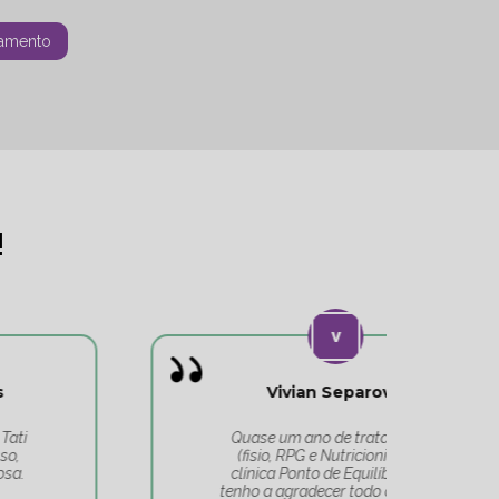
amento
!
Vivian Separovic
V
Quase um ano de tratamentos
(fisio, RPG e Nutricionista) na
c
clínica Ponto de Equilíbrio, e só
co
tenho a agradecer todo o cuidado
pa