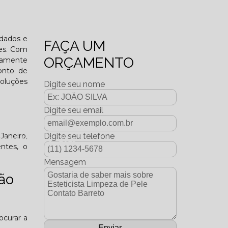
o funcional?
idados e
FAÇA UM
tes. Com
ORÇAMENTO
ltamente
Ponto de
soluções
Digite seu nome
Digite seu email
Janeiro,
Digite seu telefone
dição Dezembro - 2025
entes, o
Mensagem
ção
ocurar a