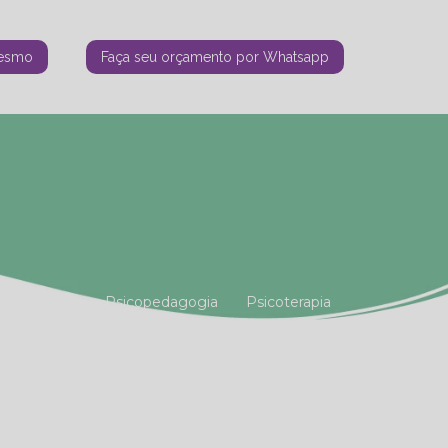
mesmo
Faça seu orçamento por Whatsapp
tiana Vianna
Psicopedagogia
Psicoterapia
amiliar
Terapia Holística