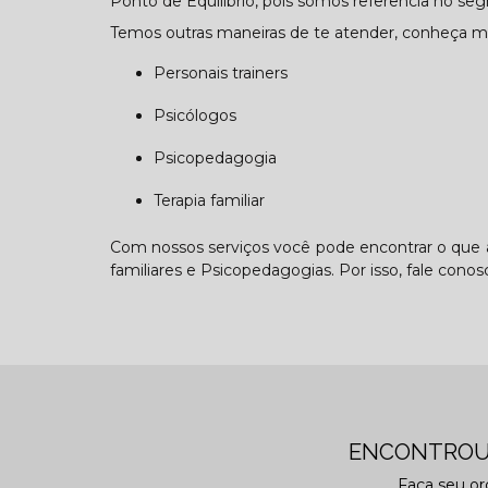
Ponto de Equilíbrio, pois somos referência no seg
Temos outras maneiras de te atender, conheça ma
Personais trainers
Psicólogos
Psicopedagogia
Terapia familiar
Com nossos serviços você pode encontrar o que a
familiares e Psicopedagogias. Por isso, fale cono
ENCONTROU
Faça seu o