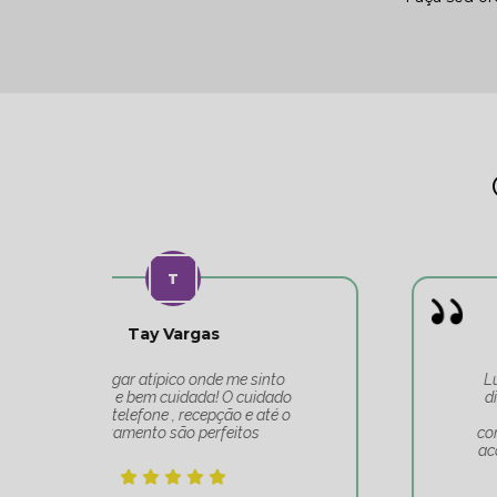
Leonardo Carvalho
o
Lugar maravilhoso, atendimento
do
diferenciado de toda a equipe do
 o
ponto de equilíbrio. Equipe
competente, muito bem alinhada e
acolhedora. Realmente é um lugar
de transformação. Obrigado
Tatiana e toda sua equipe