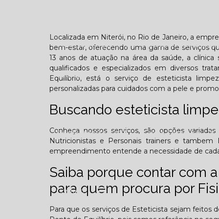
Confraternização
Dia das crianças
Dor 
Localizada em Niterói, no Rio de Janeiro, a empr
Você sabe o que é TOD (Transtorno opositivo d
bem-estar, oferecendo uma gama de serviços que
13 anos de atuação na área da saúde, a clínica 
qualificados e especializados em diversos tra
Galeria
Equilíbrio, está o serviço de esteticista lim
personalizadas para cuidados com a pele e promo
Buscando esteticista limpe
Conheça nossos serviços, são opções variadas 
Edição Agosto - 2025
Edição Setembro - 20
Nutricionistas e Personais trainers e tambem E
empreendimento entende a necessidade de cada cl
Edição Fevereiro - 2026
Edição Março - 202
Saiba porque contar com a 
para quem procura por Fisi
Contato
Para que os serviços de Esteticista sejam feitos 