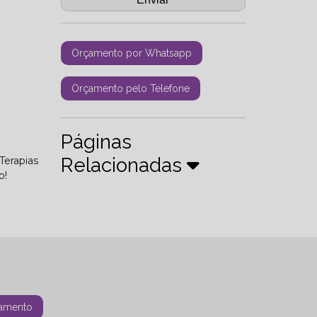
Orçamento por Whatsapp
Orçamento pelo Telefone
Páginas
Relacionadas
Terapias
o!
amento