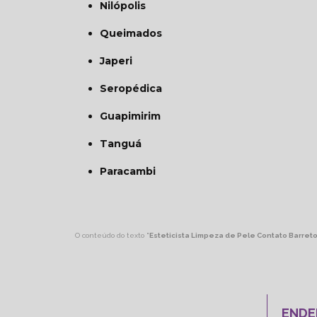
Nilópolis
Queimados
Japeri
Seropédica
Guapimirim
Tanguá
Paracambi
O conteúdo do texto "
Esteticista Limpeza de Pele Contato Barret
ENDE