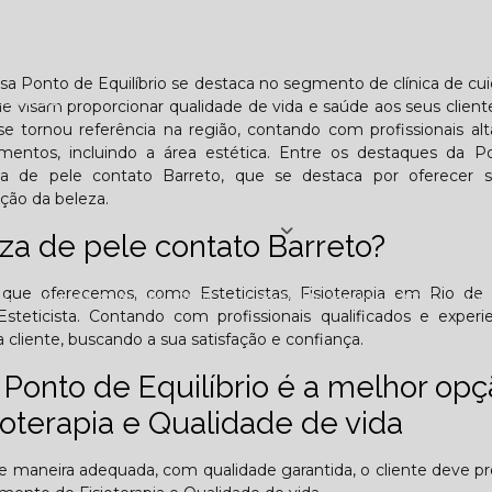
Lombar
Projeto Saúde
Quem é apaixonado pelo treinament
esa Ponto de Equilíbrio se destaca no segmento de clínica de cu
esafiador)?
 visam proporcionar qualidade de vida e saúde aos seus clien
se tornou referência na região, contando com profissionais a
tamentos, incluindo a área estética. Entre os destaques da 
peza de pele contato Barreto, que se destaca por oferecer 
ção da beleza.
Jornal PE
za de pele contato Barreto?
que oferecemos, como Esteticistas, Fisioterapia em Rio de 
25
Edição Outubro - 2025
Edição Novembro - 2025
E
steticista. Contando com profissionais qualificados e experi
iente, buscando a sua satisfação e confiança.
6
Ponto de Equilíbrio é a melhor op
oterapia e Qualidade de vida
de maneira adequada, com qualidade garantida, o cliente deve pr