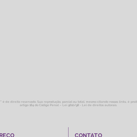
o
" é de direito reservado. Sua reprodução, parcial ou total, mesmo citando nossos links, é pro
artigo 184 do Código Penal –
Lei 9610/98 - Lei de direitos autorais
.
REÇO
CONTATO