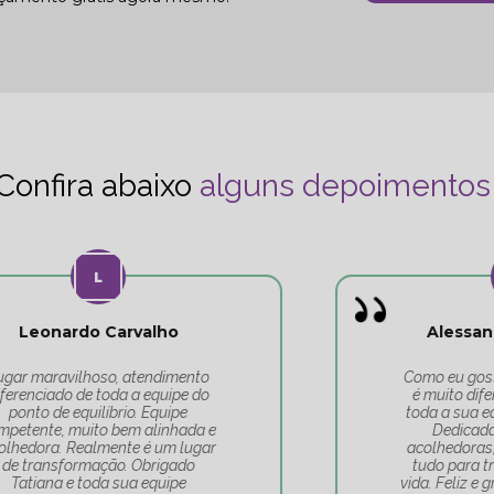
Confira abaixo
alguns depoimentos
Alessandra Rodrigues
Como eu gosto deste lugar! A Tati
é muito diferenciada, e por isso,
toda a sua equipe é maravilhosa.
Dedicadas, competentes,
acolhedoras, sempre fazendo de
tudo para transformar a nossa
vida. Feliz e grata por ter escolhido