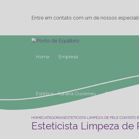
Entre em contato com um de nossos especiali
Home
Empresa
Estética - Adriana Ouverney
Fisioterapia
Reeducação Postural Global (R.P.G)
Studio 
HOME
CATEGORIAS
ESTETICISTA LIMPEZA DE PELE CONTATO
Esteticista Limpeza de 