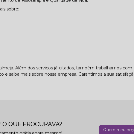
mento de Fisioterapia e Qualidade de vida.
is sobre:
lmeja. Além dos serviços já citados, também trabalhamos com 
sco e saiba mais sobre nossa empresa. Garantimos a sua satisfaçã
 O QUE PROCURAVA?
Quero meu orç
rçamento grátis agora mesmo!