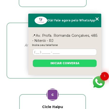
Olá! Fale agora pelo WhatsApp
Yasmin Moura
📍Av. Profa. Romanda Gonçalves, 485
- Niterói - RJ
Amo esse lugar e as profissionais em
Insira seu telefone
fisioterapia as melhores
INICIAR CONVERSA
1
Cicle Itaipu