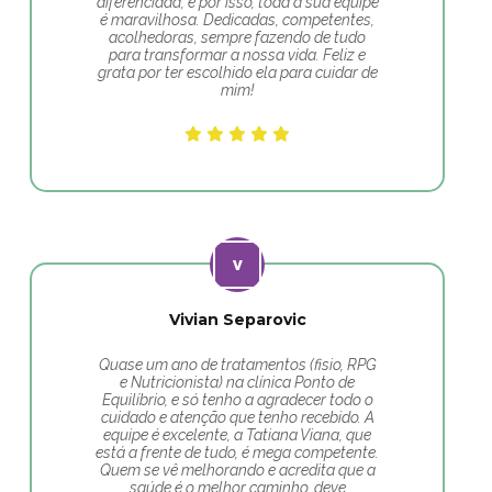
diferenciada, e por isso, toda a sua equipe
é maravilhosa. Dedicadas, competentes,
acolhedoras, sempre fazendo de tudo
para transformar a nossa vida. Feliz e
grata por ter escolhido ela para cuidar de
mim!
Vivian Separovic
Quase um ano de tratamentos (fisio, RPG
e Nutricionista) na clínica Ponto de
Equilíbrio, e só tenho a agradecer todo o
cuidado e atenção que tenho recebido. A
equipe é excelente, a Tatiana Viana, que
está a frente de tudo, é mega competente.
Quem se vê melhorando e acredita que a
saúde é o melhor caminho, deve