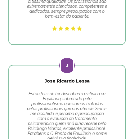
altíssima qualidade. Os profissionais são
extremamente atenciosos, competentes e
dedicados, sempre preocupados com o
bem-estar do paciente.
Jose Ricardo Lessa
Estou feliz de ter descoberto a clínico ca
Equilíbrio, sobretudo pelo
profissionalismo que somos tratados
pelos profissionais que nós atende. Sinto-
me acolhido, e percebo a preocupação
com a evolução do tratamento
psicoterápico quem nhã filha recebe pelo
Psicólogo Marlos, excelente profissional.
Parabéns a C. Ponto de Equilíbrio, o nome
defini sua finalidade.