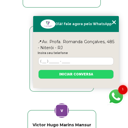
Olá! Fale agora pelo WhatsApp
Reyslane Fernandes
📍Av. Profa. Romanda Gonçalves, 485
- Niterói - RJ
Excelente equipe!!
Insira seu telefone
INICIAR CONVERSA
1
Victor Hugo Marins Mansur