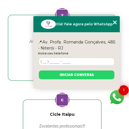
Olá! Fale agora pelo WhatsApp
Yasmin Moura
Amo esse lugar e as profissionais em
📍Av. Profa. Romanda Gonçalves, 485
fisioterapia as melhores
- Niterói - RJ
Insira seu telefone
INICIAR CONVERSA
1
Cicle Itaipu
Excelentes profissionais!!!