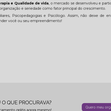
erapia e Qualidade de vida
, o mercado se desenvolveu e part
rganização e seriedade como fator principal do crescimento.
ares, Psicopedagogias e Psicólogo. Assim, não deixe de en
tender você ou seu empreendimento!
 O QUE PROCURAVA?
Quero meu orç
rçamento grátis agora mesmo!