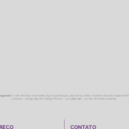
ragoata
" é de direito reservado. Sua reprodução, parcial ou total, mesmo citando nossos link
autoral – artigo 184 do Código Penal –
Lei 9610/98 - Lei de direitos autorais
.
REÇO
CONTATO