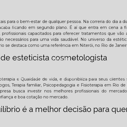
Lombar
Projeto Saúde
Quem é apaixonado pelo treinament
s para o bem-estar de qualquer pessoa. Na correria do dia a dia
esafiador)?
acaba ficando em segundo plano. É aí que entra em cena a f
, profissionais capacitados para oferecer tratamentos que vão
ão necessários para uma vida saudável. No universo da estéti
io se destaca como uma referência em Niterói, no Rio de Janeir
de esteticista cosmetologista
Jornal PE
25
Edição Outubro - 2025
Edição Novembro - 2025
E
erapia e Qualidade de vida, e disponibiliza para seus clientes 
logos, Terapia familiar, Psicopedagogia e Fisioterapia em Rio de 
presa busca investir nos melhores profissionais do mercad
6
onfiança e boa cotação no mercado.
ilíbrio é a melhor decisão para qu