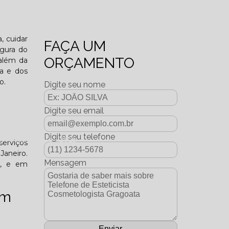
o funcional?
, cuidar
FAÇA UM
igura do
ORÇAMENTO
 além da
ca e dos
o.
Digite seu nome
Digite seu email
Digite seu telefone
dição Dezembro - 2025
serviços
Janeiro.
Mensagem
o, e em
em