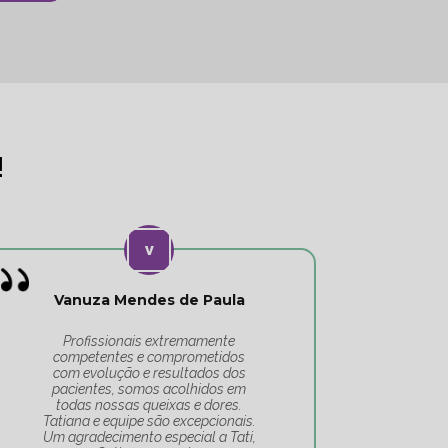
!
Vanuza Mendes de Paula
Profissionais extremamente
Eu 
competentes e comprometidos
lug
com evolução e resultados dos
se
pacientes, somos acolhidos em
su
todas nossas queixas e dores.
Tatiana e equipe são excepcionais.
Um agradecimento especial a Tati,