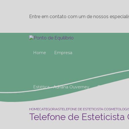
Entre em contato com um de nossos especiali
Home
Empresa
Estética - Adriana Ouverney
Fisioterapia
Reeducação Postural Global (R.P.G)
Studio 
HOME
CATEGORIAS
TELEFONE DE ESTETICISTA COSMETOLOG
Telefone de Esteticist