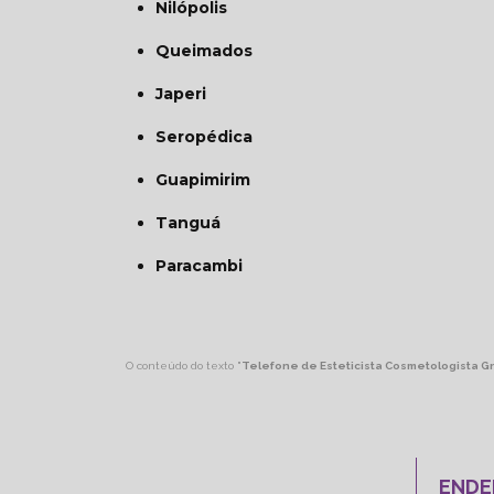
Nilópolis
Queimados
Japeri
Seropédica
Guapimirim
Tanguá
Paracambi
O conteúdo do texto "
Telefone de Esteticista Cosmetologista G
ENDE