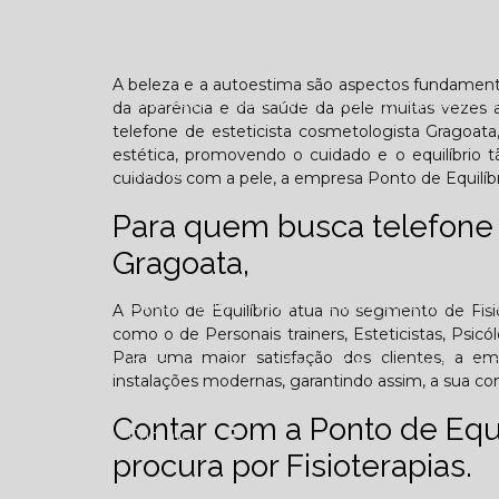
Confraternização
Dia das crianças
Dor 
A beleza e a autoestima são aspectos fundamentai
Você sabe o que é TOD (Transtorno opositivo d
da aparência e da saúde da pele muitas vezes 
telefone de esteticista cosmetologista Gragoata
estética, promovendo o cuidado e o equilíbrio t
Galeria
cuidados com a pele, a empresa Ponto de Equilíbr
Para quem busca telefone 
Gragoata,
Edição Agosto - 2025
Edição Setembro - 20
A Ponto de Equilíbrio atua no segmento de Fisiot
como o de Personais trainers, Esteticistas, Psicó
Para uma maior satisfação dos clientes, a em
Edição Fevereiro - 2026
Edição Março - 202
instalações modernas, garantindo assim, a sua c
Contar com a Ponto de Equ
Contato
procura por Fisioterapias.