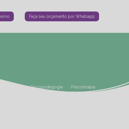
mesmo
Faça seu orçamento por Whatsapp
tiana Vianna
Psicopedagogia
Psicoterapia
amiliar
Terapia Holística