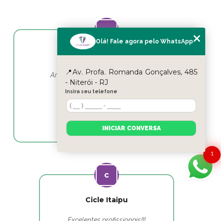
Olá! Fale agora pelo WhatsApp
Yasmin Moura
📍Av. Profa. Romanda Gonçalves, 485
Amo esse lugar e as profissionais em
- Niterói - RJ
fisioterapia as melhores
Insira seu telefone
INICIAR CONVERSA
1
Cicle Itaipu
Excelentes profissionais!!!