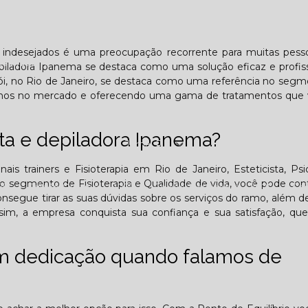
Lombar
Projeto Saúde
Quem é apaixonado pelo treinament
s indesejados é uma preocupação recorrente para muitas pess
esafiador)?
epiladora Ipanema se destaca como uma solução eficaz e profiss
rói, no Rio de Janeiro, se destaca como uma referência no seg
3 anos no mercado e oferecendo uma gama de tratamentos que
sta e depiladora Ipanema?
Jornal PE
onais trainers e Fisioterapia em Rio de Janeiro, Esteticista, Psi
s do segmento de Fisioterapia e Qualidade de vida, você pode co
25
Edição Outubro - 2025
Edição Novembro - 2025
E
nsegue tirar as suas dúvidas sobre os serviços do ramo, além d
ssim, a empresa conquista sua confiança e sua satisfação, qu
6
om dedicação quando falamos de