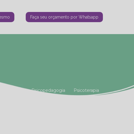
mesmo
Faça seu orçamento por Whatsapp
tiana Vianna
Psicopedagogia
Psicoterapia
amiliar
Terapia Holística