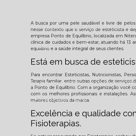
Confraternização
Dia das crianças
Dor 
A busca por uma pele saudável e livre de pelo
Você sabe o que é TOD (Transtorno opositivo d
nesse contexto que o serviço de esteticista e d
empresa Ponto de Equilíbrio, localizada em Nite
clínica de cuidados e bem-estar, atuando há 1
Galeria
equilíbrio e a saúde integral de seus clientes.
Está em busca de estetici
Para encontrar Esteticistas, Nutricionistas, Pers
Terapia familiar, entre outras opções de serviço
Edição Agosto - 2025
Edição Setembro - 20
a Ponto de Equilíbrio. Com a organização você co
com os melhores profissionais e instalações. A
Edição Fevereiro - 2026
Edição Março - 202
maiores objetivos da marca.
Excelência e qualidade c
Contato
Fisioterapias.