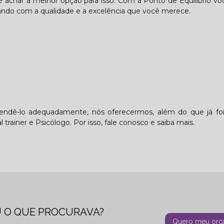
de achar a melhor opção para isso. Com a Ponto de Equilíbrio v
ando com a qualidade e a excelência que você merece.
tendê-lo adequadamente, nós oferecermos, além do que já foi
trainer e Psicólogo. Por isso, fale conosco e saiba mais.
 O QUE PROCURAVA?
Quero meu orç