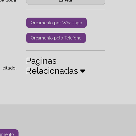
ocê pode
Orçamento por Whatsapp
Orçamento pelo Telefone
Páginas
 citado,
Relacionadas
amento