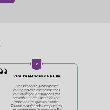
!
Vanuza Mendes de Paula
Profissionais extremamente
Eu conf
competentes e comprometidos
lugar. 
com evolução e resultados dos
sempre
pacientes, somos acolhidos em
supero
todas nossas queixas e dores.
Tatiana e equipe são excepcionais.
Um agradecimento especial a Tati,