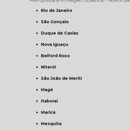
Metropolitana RJ
Região Oceânica - Niterói
Bai
Rio de Janeiro
São Gonçalo
Duque de Caxias
Nova Iguaçu
Belford Roxo
Niterói
São João de Meriti
Magé
Itaboraí
Maricá
Mesquita