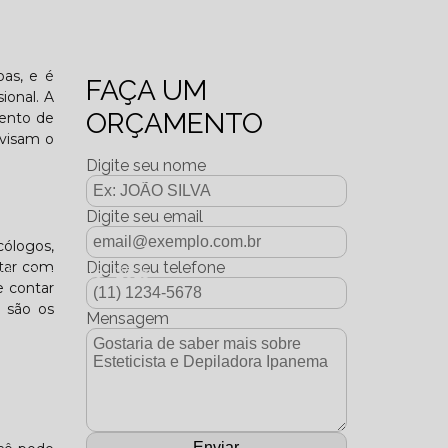
o funcional?
oas, e é
FAÇA UM
ional. A
ORÇAMENTO
mento de
 visam o
Digite seu nome
Digite seu email
cólogos,
ntar com
Digite seu telefone
dição Dezembro - 2025
e contar
e são os
Mensagem