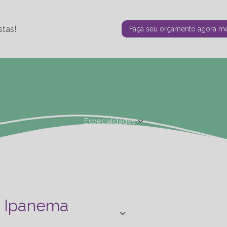
stas!
Faça seu orçamento agora 
Especialidades
Fisioterapia Estética
Fisioterapia Ortopédica
Nutrição - Ta
de Personal
Studio de Personal - Especializações
Terapia F
a Ipanema
Blog