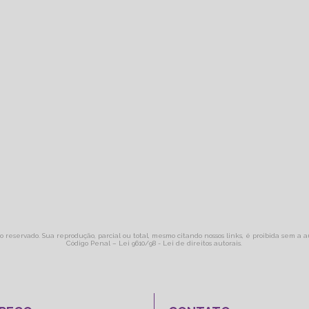
to reservado. Sua reprodução, parcial ou total, mesmo citando nossos links, é proibida sem a a
Código Penal –
Lei 9610/98 - Lei de direitos autorais
.