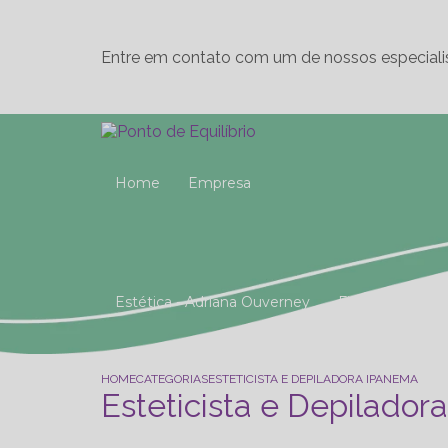
Entre em contato com um de nossos especiali
Home
Empresa
Estética - Adriana Ouverney
Fisioterapia
Reeducação Postural Global (R.P.G)
Studio 
HOME
CATEGORIAS
ESTETICISTA E DEPILADORA IPANEMA
Esteticista e Depilador