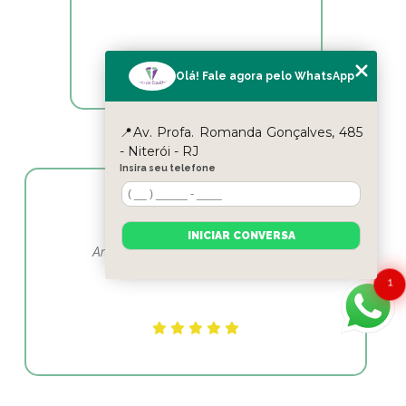
Olá! Fale agora pelo WhatsApp
📍Av. Profa. Romanda Gonçalves, 485
- Niterói - RJ
Insira seu telefone
Yasmin Moura
INICIAR CONVERSA
Amo esse lugar e as profissionais em
fisioterapia as melhores
1