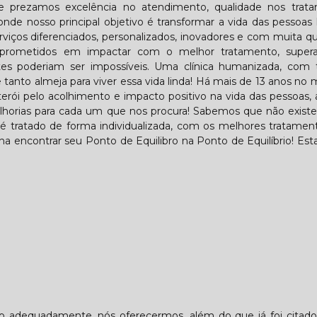
 prezamos excelência no atendimento, qualidade nos trata
 onde nosso principal objetivo é transformar a vida das pessoas
rviços diferenciados, personalizados, inovadores e com muita qu
comprometidos em impactar com o melhor tratamento, super
es poderiam ser impossíveis. Uma clínica humanizada, com t
 tanto almeja para viver essa vida linda! Há mais de 13 anos no
rói pelo acolhimento e impacto positivo na vida das pessoas,
elhorias para cada um que nos procura! Sabemos que não existe
é tratado de forma individualizada, com os melhores tratamen
ha encontrar seu Ponto de Equilibro na Ponto de Equilíbrio! Es
lo adequadamente, nós oferecermos, além do que já foi citado