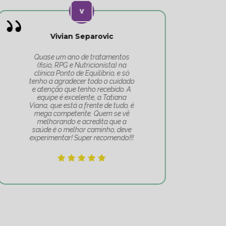
Vivian Separovic
V
Quase um ano de tratamentos
(fisio, RPG e Nutricionista) na
c
clínica Ponto de Equilíbrio, e só
co
tenho a agradecer todo o cuidado
pa
e atenção que tenho recebido. A
t
equipe é excelente, a Tatiana
Tat
Viana, que está a frente de tudo, é
Um 
mega competente. Quem se vê
e
melhorando e acredita que a
mov
saúde é o melhor caminho, deve
experimentar! Super recomendo!!!