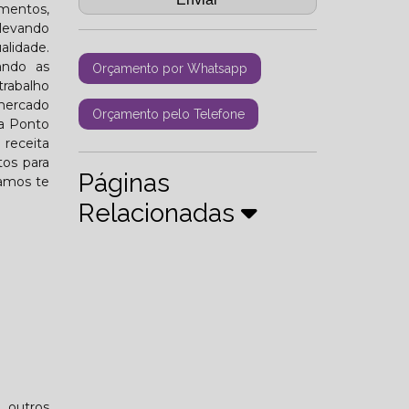
mentos,
 levando
alidade.
ando as
Orçamento por Whatsapp
rabalho
 mercado
Orçamento pelo Telefone
 a Ponto
 receita
tos para
Páginas
tamos te
Relacionadas
, outros