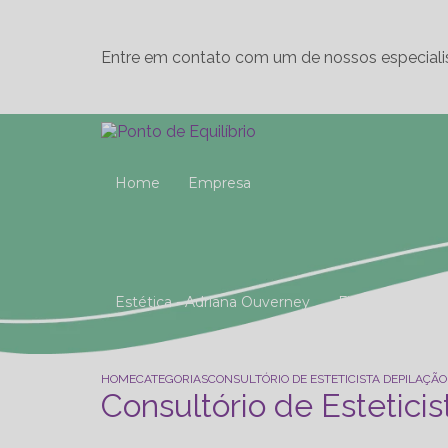
Entre em contato com um de nossos especiali
Home
Empresa
Estética - Adriana Ouverney
Fisioterapia
Reeducação Postural Global (R.P.G)
Studio 
HOME
CATEGORIAS
CONSULTÓRIO DE ESTETICISTA DEPILAÇÃ
Consultório de Estetici