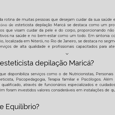
Lombar
Projeto Saúde
Quem é apaixonado pelo treinament
da rotina de muitas pessoas que desejam cuidar da sua saúde 
esafiador)?
ório de esteticista depilação Maricá se destaca como um prof
cos que visam cuidar da pele e do corpo, proporcionando não
itivos na saúde e no bem-estar como um todo. Em sintonia c
o, localizada em Niterói, no Rio de Janeiro, se destaca no seg
rviços de alta qualidade e profissionais capacitados para at
Jornal PE
esteticista depilação Maricá?
25
Edição Outubro - 2025
Edição Novembro - 2025
E
ue disponibiliza serviços como o de Nutricionistas, Personais t
teticista, Psicopedagogia, Terapia familiar e Psicólogos. Além 
6
ificado, através de funcionários especializados e cuidados
 foram investidos valores consideráveis em instalações de qu
 Equilíbrio?