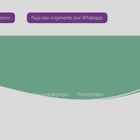
mesmo
Faça seu orçamento por Whatsapp
tiana Vianna
Psicopedagogia
Psicoterapia
amiliar
Terapia Holística