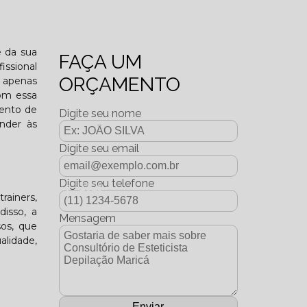
o funcional?
e da sua
FAÇA UM
issional
ORÇAMENTO
 apenas
om essa
mento de
Digite seu nome
ender às
Digite seu email
Digite seu telefone
dição Dezembro - 2025
rainers,
disso, a
Mensagem
os, que
alidade,