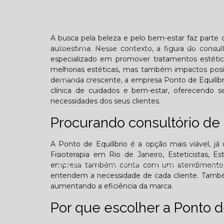
Confraternização
Dia das crianças
Dor 
A busca pela beleza e pelo bem-estar faz parte 
Você sabe o que é TOD (Transtorno opositivo d
autoestima. Nesse contexto, a figura do consult
especializado em promover tratamentos estéti
melhorias estéticas, mas também impactos pos
Galeria
demanda crescente, a empresa Ponto de Equilíbri
clínica de cuidados e bem-estar, oferecendo se
necessidades dos seus clientes.
Procurando consultório de 
Edição Agosto - 2025
Edição Setembro - 20
A Ponto de Equilíbrio é a opção mais viável, já q
Fisioterapia em Rio de Janeiro, Esteticistas, Es
Edição Fevereiro - 2026
Edição Março - 202
empresa também conta com um atendimento qual
entendem a necessidade de cada cliente. Também
aumentando a eficiência da marca.
Contato
Por que escolher a Ponto de