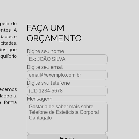
o funcional?
 pele do
FAÇA UM
entes. A
ORÇAMENTO
idados e
citadas.
ados que
Digite seu nome
uilíbrio
Digite seu email
Digite seu telefone
dição Dezembro - 2025
erecemos
dagogia.
Mensagem
e forma