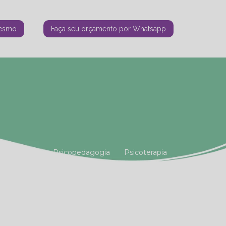
mesmo
Faça seu orçamento por Whatsapp
tiana Vianna
Psicopedagogia
Psicoterapia
amiliar
Terapia Holística