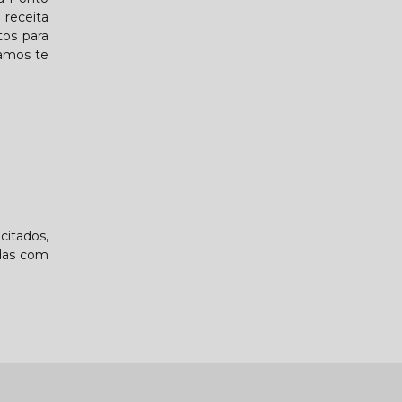
 receita
tos para
tamos te
citados,
idas com