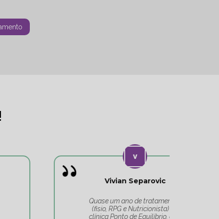
amento
!
Vivian Separovic
V
Quase um ano de tratamentos
(fisio, RPG e Nutricionista) na
c
clínica Ponto de Equilíbrio, e só
co