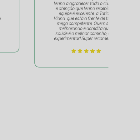
tenho a agradecer todo o cuidado
pa
e atenção que tenho recebido. A
t
equipe é excelente, a Tatiana
Tat
Viana, que está a frente de tudo, é
Um 
mega competente. Quem se vê
e
melhorando e acredita que a
mov
saúde é o melhor caminho, deve
experimentar! Super recomendo!!!