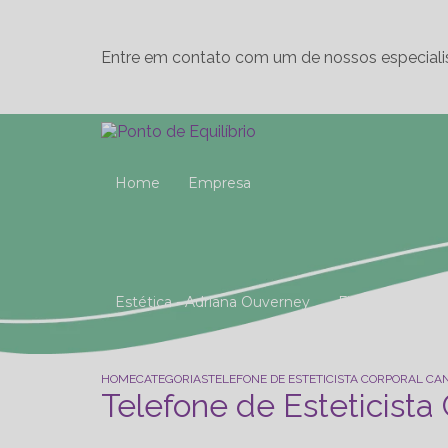
Entre em contato com um de nossos especiali
Home
Empresa
Estética - Adriana Ouverney
Fisioterapia
Reeducação Postural Global (R.P.G)
Studio 
HOME
CATEGORIAS
TELEFONE DE ESTETICISTA CORPORAL C
Telefone de Esteticista