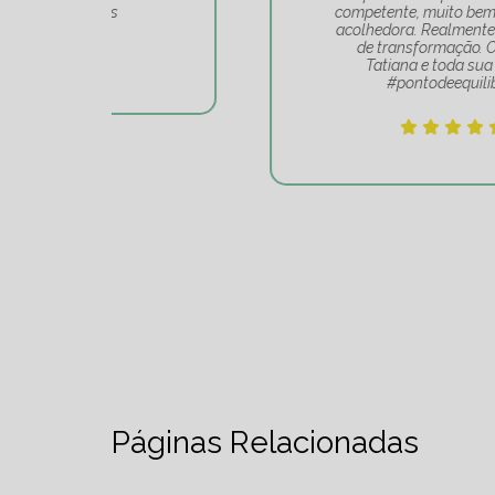
competente, muito bem alinhada e
acolhedora. Realmente é um lugar
de transformação. Obrigado
Tatiana e toda sua equipe
#pontodeequilibrio.
Páginas Relacionadas