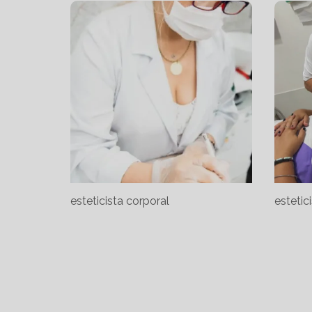
esteticista corporal
estetic