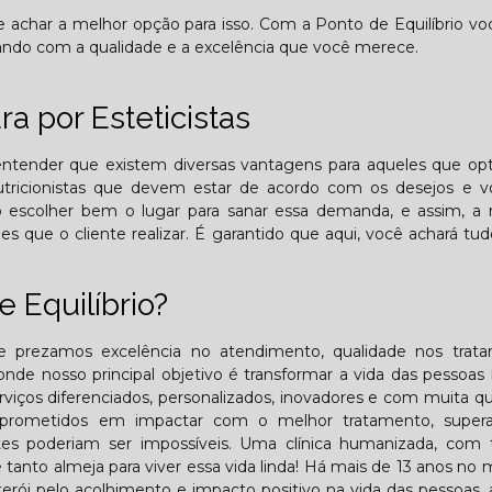
de achar a melhor opção para isso. Com a Ponto de Equilíbrio v
ando com a qualidade e a excelência que você merece.
a por Esteticistas
ntender que existem diversas vantagens para aqueles que op
Nutricionistas que devem estar de acordo com os desejos e v
rio escolher bem o lugar para sanar essa demanda, e assim, 
s que o cliente realizar. É garantido que aqui, você achará tu
 Equilíbrio?
 prezamos excelência no atendimento, qualidade nos trata
 onde nosso principal objetivo é transformar a vida das pessoas
rviços diferenciados, personalizados, inovadores e com muita qu
comprometidos em impactar com o melhor tratamento, super
es poderiam ser impossíveis. Uma clínica humanizada, com t
 tanto almeja para viver essa vida linda! Há mais de 13 anos no
rói pelo acolhimento e impacto positivo na vida das pessoas,