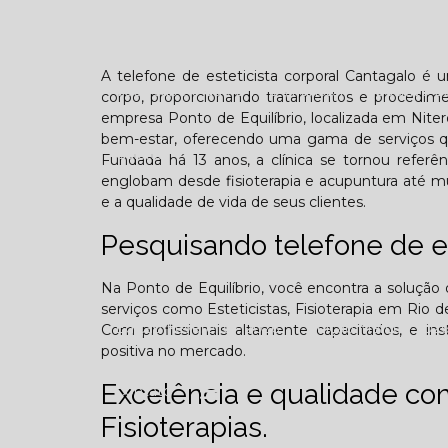
Confraternização
Dia das crianças
Dor 
A telefone de esteticista corporal Cantagalo é 
Você sabe o que é TOD (Transtorno opositivo d
corpo, proporcionando tratamentos e procedime
empresa Ponto de Equilíbrio, localizada em Niter
bem-estar, oferecendo uma gama de serviços que
Galeria
Fundada há 13 anos, a clínica se tornou referên
englobam desde fisioterapia e acupuntura até mu
e a qualidade de vida de seus clientes.
Pesquisando telefone de es
Edição Agosto - 2025
Edição Setembro - 20
Na Ponto de Equilíbrio, você encontra a solução 
serviços como Esteticistas, Fisioterapia em Rio de
Edição Fevereiro - 2026
Edição Março - 202
Com profissionais altamente capacitados, e i
positiva no mercado.
Excelência e qualidade c
Contato
Fisioterapias.