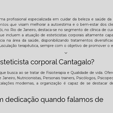
Lombar
Projeto Saúde
Quem é apaixonado pelo treinament
uma profissional especializada em cuidar da beleza e saúde da
esafiador)?
ntos que visam melhorar a autoestima e o bem-estar dos cli
ói, no Rio de Janeiro, destaca-se no segmento de clínica de cu
 incluem a atuação de esteticistas corporais altamente capa
cia na área da saúde, disponibilizando tratamentos diversific
sculação terapêutica, sempre com o objetivo de promover o eq
Jornal PE
teticista corporal Cantagalo?
25
Edição Outubro - 2025
Edição Novembro - 2025
E
que busca ao se tratar de Fisioterapia e Qualidade de vida. Of
 Janeiro, Nutricionistas, Personais trainers, Psicólogos, Psicope
6
nstalações modernas, a organização é capaz de se destacar d
om dedicação quando falamos de