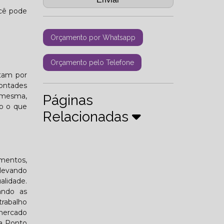
ocê pode
Orçamento por Whatsapp
Orçamento pelo Telefone
tam por
ontades
a mesma,
Páginas
do o que
Relacionadas
mentos,
 levando
alidade.
ando as
rabalho
 mercado
 a Ponto